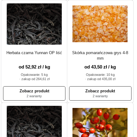
Herbata czarna Yunnan OP liść
Skórka pomarańczowa grys 4-8
mm
od 52,92 zł / kg
od 43,50 zł / kg
Opakowanie: 5 kg
Opakowanie: 10 kg
· zakup od 264,61 zł
· zakup od 435,00 zł
2 warianty
2 warianty