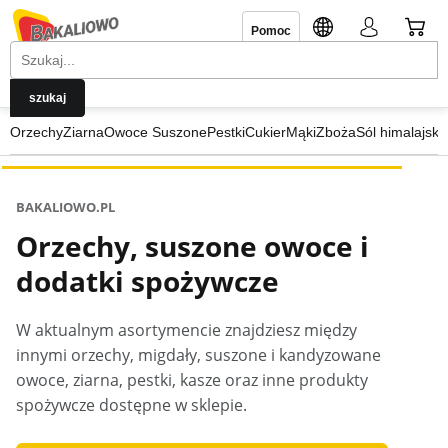
Pomoc
Orzechy
Ziarna
Owoce Suszone
Pestki
Cukier
Mąki
Zboża
Sól himalajska
BAKALIOWO.PL
Orzechy, suszone owoce i
dodatki spożywcze
W aktualnym asortymencie znajdziesz między
innymi orzechy, migdały, suszone i kandyzowane
owoce, ziarna, pestki, kasze oraz inne produkty
spożywcze dostępne w sklepie.