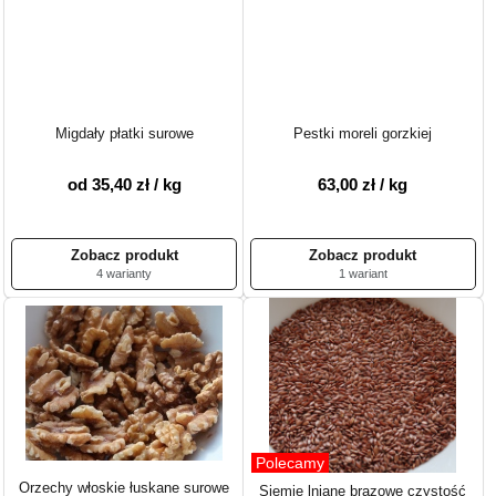
Migdały płatki surowe
Pestki moreli gorzkiej
od 35,40 zł / kg
63,00 zł / kg
4 warianty
1 wariant
Polecamy
Orzechy włoskie łuskane surowe
Siemię lniane brązowe czystość