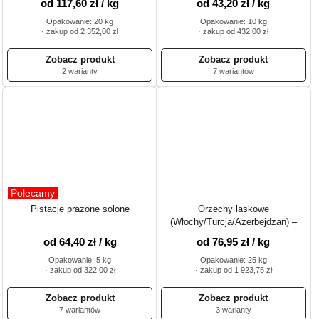
od 117,60 zł / kg
od 43,20 zł / kg
Opakowanie: 20 kg
Opakowanie: 10 kg
· zakup od 2 352,00 zł
· zakup od 432,00 zł
2 warianty
7 wariantów
Polecamy
Pistacje prażone solone
Orzechy laskowe
(Włochy/Turcja/Azerbejdżan) –
doskonała przekąska i dodatek
od 64,40 zł / kg
od 76,95 zł / kg
kulinarny
Opakowanie: 5 kg
Opakowanie: 25 kg
· zakup od 322,00 zł
· zakup od 1 923,75 zł
7 wariantów
3 warianty