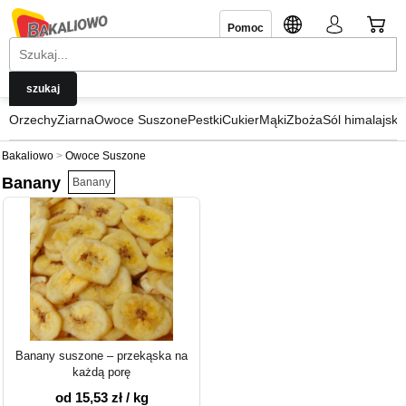
Pomoc
Orzechy
Ziarna
Owoce Suszone
Pestki
Cukier
Mąki
Zboża
Sól himalajska
Bakaliowo
Owoce Suszone
Banany
Banany
Banany suszone – przekąska na
każdą porę
od 15,53 zł / kg