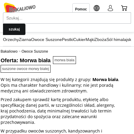
Pomoc
Orzechy
Ziarna
Owoce Suszone
Pestki
Cukier
Mąki
Zboża
Sól himalajska
Bakaliowo
Owoce Suszone
Oferta: Morwa biała
morwa biała
suszone owoce morwy białej
W tej kategorii znajdują się produkty z grupy:
Morwa biała
.
Opis ma charakter handlowy i kulinarny; nie jest poradą
medyczną ani oświadczeniem zdrowotnym.
Przed zakupem sprawdź kartę produktu, etykietę albo
specyfikację danej partii, w szczególności skład, alergeny,
kraj pochodzenia, datę minimalnej trwałości lub termin
przydatności do spożycia oraz zalecane warunki
przechowywania.
W przypadku owoców suszonych, kandyzowanych i