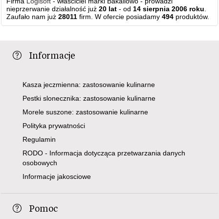
Firma
Logisoft
- właściciel marki Bakaliowo - prowadzi
nieprzerwanie działalność już
20 lat
- od
14 sierpnia 2006 roku
.
Zaufało nam już
28011
firm. W ofercie posiadamy
494
produktów.
Informacje
Kasza jeczmienna: zastosowanie kulinarne
Pestki slonecznika: zastosowanie kulinarne
Morele suszone: zastosowanie kulinarne
Polityka prywatności
Regulamin
RODO - Informacja dotycząca przetwarzania danych
osobowych
Informacje jakosciowe
Pomoc