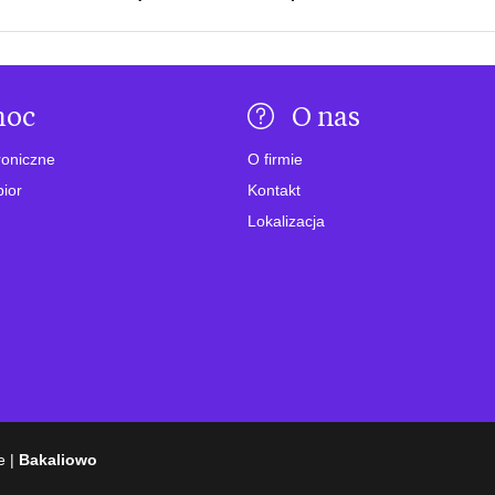
moc
O nas
roniczne
O firmie
bior
Kontakt
Lokalizacja
e |
Bakaliowo