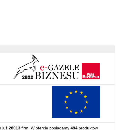
m już
28013
firm. W ofercie posiadamy
494
produktów.