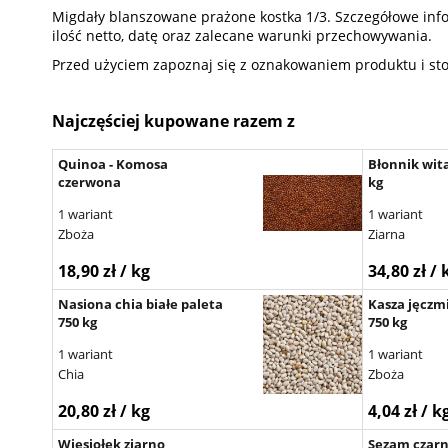
Migdały blanszowane prażone kostka 1/3. Szczegółowe inform
ilość netto, datę oraz zalecane warunki przechowywania.
Przed użyciem zapoznaj się z oznakowaniem produktu i st
Najczęściej kupowane razem z
Quinoa - Komosa
Błonnik wit
czerwona
kg
1 wariant
1 wariant
Zboża
Ziarna
18,90 zł / kg
34,80 zł / 
Nasiona chia białe paleta
Kasza jęczm
750 kg
750 kg
1 wariant
1 wariant
Chia
Zboża
20,80 zł / kg
4,04 zł / k
Wiesiołek ziarno
Sezam czarn