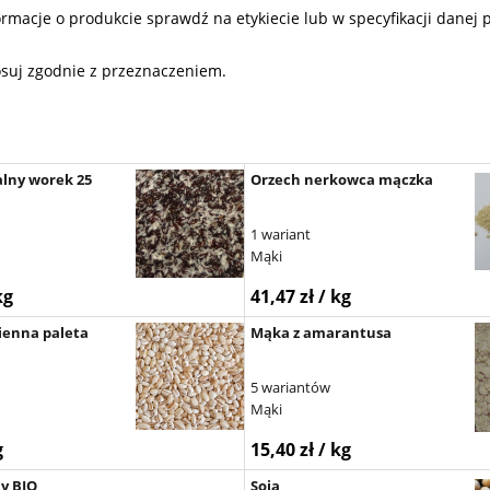
acje o produkcie sprawdź na etykiecie lub w specyfikacji danej par
osuj zgodnie z przeznaczeniem.
alny worek 25
Orzech nerkowca mączka
1 wariant
Mąki
kg
41,47 zł / kg
ienna paleta
Mąka z amarantusa
5 wariantów
Mąki
g
15,40 zł / kg
y BIO
Soja