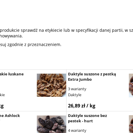
dukcie sprawdź na etykiecie lub w specyfikacji danej partii, w sz
echowywania.
osuj zgodnie z przeznaczeniem.
skie łuskane
Daktyle suszone z pestką
Extra Jumbo
3 warianty
kie
Daktyle
kg
26,89 zł / kg
ne Ashlock
Daktyle suszone bez
"
pestek - hurt
4 warianty