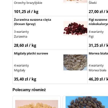
Orzechy brazylijskie
Śliwki
101,25 zł / kg
27,00 zł / 
Żurawina suszona cięta
Figi suszone
(Ocean Spray)
niskokalory
3 warianty
4 warianty
Żurawina
Figi
28,60 zł / kg
31,25 zł / 
Migdały płatki surowe
Morwa biała
4 warianty
4 warianty
Migdały
Morwa biała
35,40 zł / kg
46,20 zł / 
Polecamy również