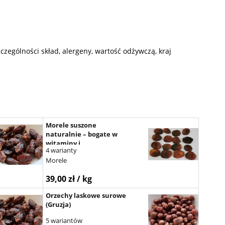
czególności skład, alergeny, wartość odżywczą, kraj
Morele suszone
naturalnie – bogate w
witaminy i
4 warianty
mikroelementy
Morele
39,00 zł / kg
Orzechy laskowe surowe
(Gruzja)
5 wariantów