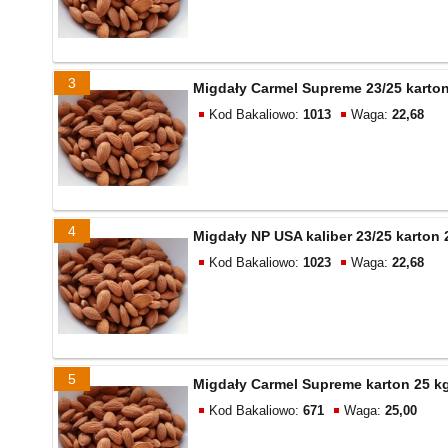
3
Migdały Carmel Supreme 23/25 karton
Kod Bakaliowo:
1013
Waga:
22,68
4
Migdały NP USA kaliber 23/25 karton 
Kod Bakaliowo:
1023
Waga:
22,68
5
Migdały Carmel Supreme karton 25 k
Kod Bakaliowo:
671
Waga:
25,00