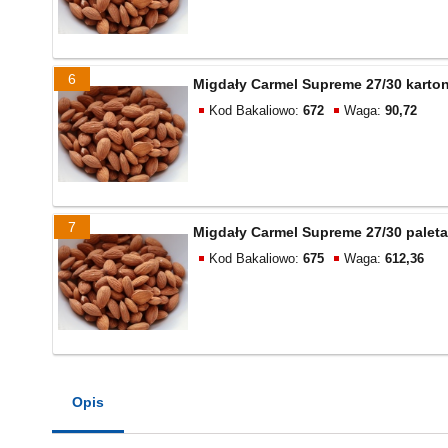
6
Migdały Carmel Supreme 27/30 karton
Kod Bakaliowo:
672
Waga:
90,72
7
Migdały Carmel Supreme 27/30 paleta
Kod Bakaliowo:
675
Waga:
612,36
Opis