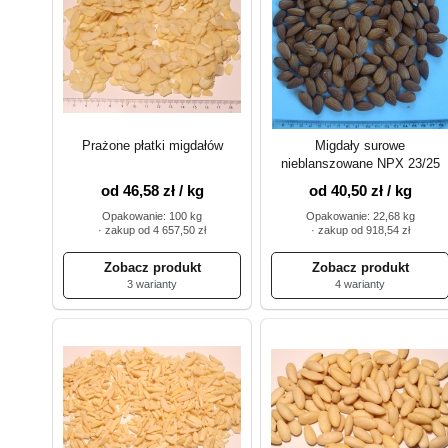
Prażone płatki migdałów
Migdały surowe
nieblanszowane NPX 23/25
od 46,58 zł / kg
od 40,50 zł / kg
Opakowanie: 100 kg
Opakowanie: 22,68 kg
· zakup od 4 657,50 zł
· zakup od 918,54 zł
3 warianty
4 warianty