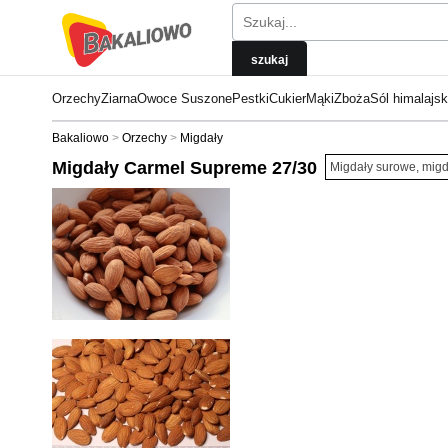
Orzechy
Ziarna
Owoce Suszone
Pestki
Cukier
Mąki
Zboża
Sól himalajs
Bakaliowo
Orzechy
Migdały
Migdały Carmel Supreme 27/30
Migdały surowe, migda