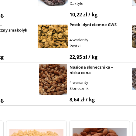
Daktyle
kg
10,22 zł / kg
 –
Pestki dyni ciemne GWS
czny smakołyk
4 warianty
Pestki
kg
22,95 zł / kg
Nasiona słonecznika –
niska cena
4 warianty
Słonecznik
kg
8,64 zł / kg