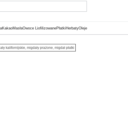
ka
Kakao
Masła
Owoce Liofilizowane
Płatki
Herbaty
Oleje
ły kalifornijskie, migdały prażone, migdał płatki