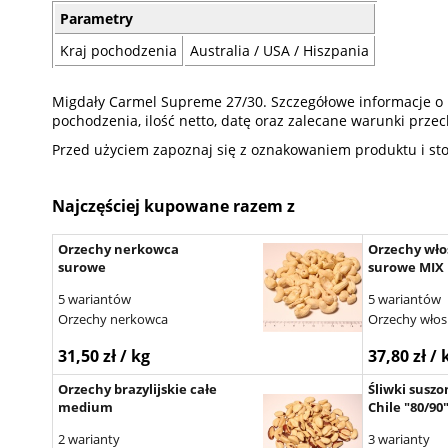
Parametry
Kraj pochodzenia
Australia / USA / Hiszpania
Migdały Carmel Supreme 27/30. Szczegółowe informacje o pro
pochodzenia, ilość netto, datę oraz zalecane warunki prz
Przed użyciem zapoznaj się z oznakowaniem produktu i st
Najczęściej kupowane razem z
Orzechy nerkowca
Orzechy wło
surowe
surowe MIX
5 wariantów
5 wariantów
Orzechy nerkowca
Orzechy włos
31,50 zł / kg
37,80 zł / 
Orzechy brazylijskie całe
Śliwki suszo
medium
Chile "80/90
2 warianty
3 warianty