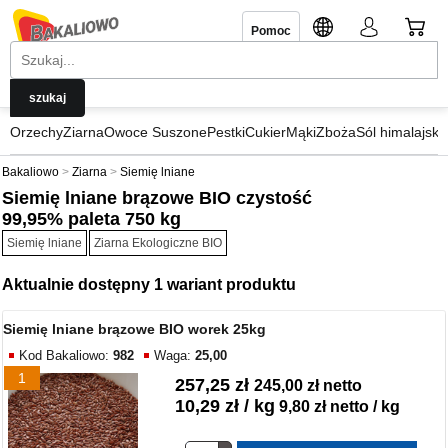
Pomoc
Orzechy
Ziarna
Owoce Suszone
Pestki
Cukier
Mąki
Zboża
Sól himalajska
Bakaliowo
Ziarna
Siemię lniane
Siemię lniane brązowe BIO czystość
99,95% paleta 750 kg
Siemię lniane
Ziarna Ekologiczne BIO
Aktualnie dostępny 1 wariant produktu
Siemię lniane brązowe BIO worek 25kg
Kod Bakaliowo:
982
Waga:
25,00
1
257,25 zł
245,00 zł netto
10,29 zł / kg
9,80 zł netto / kg