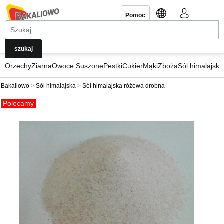
Pomoc
Orzechy
Ziarna
Owoce Suszone
Pestki
Cukier
Mąki
Zboża
Sól himalajska
Bakaliowo
Sól himalajska
Sól himalajska różowa drobna
Polecamy