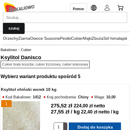
Pomoc
Orzechy
Ziarna
Owoce Suszone
Pestki
Cukier
Mąki
Zboża
Sól himalajska
Bakaliowo
Cukier
Ksylitol Danisco
Cukier biały kryształ, cukier trzcinowy, cukier kokosowy
Wybierz wariant produktu spośród 5
Ksylitol chiński worek 10 kg
Kod Bakaliowo:
1412
Kraj pochodzenia:
Chiny
Waga:
10,00
1
275,52 zł
224,00 zł netto
27,55 zł / kg
22,40 zł netto / kg