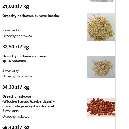
21,00 zł / kg
Orzechy nerkowca surowe kostka
2 warianty
Orzechy nerkowca
32,50 zł / kg
Orzechy nerkowca surowe
split/połówka
3 warianty
Orzechy nerkowca
34,30 zł / kg
Orzechy laskowe
(Włochy/Turcja/Azerbejdżan) –
doskonała przekąska i dodatek
3 warianty
kulinarny
Orzechy laskowe
68,40 zł / kg