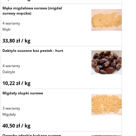
Mąka migdałowa surowa (migdał
surowy mączka)
4 warianty
Mąki
33,80 zł / kg
Daktyle suszone bez pestek - hurt
4 warianty
Daktyle
10,22 zł / kg
Migdały słupki surowe
3 warianty
Migdały
40,50 zł / kg
Orzechy włoskie łuskane surowe