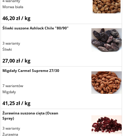
4 warianty
Morwa biała
46,20 zł / kg
Śliwki suszone Ashlock Chile "80/90"
3 warianty
Śliwki
27,00 zł / kg
Migdały Carmel Supreme 27/30
7 wariantów
Migdały
41,25 zł / kg
Żurawina suszona cięta (Ocean
Spray)
3 warianty
Żurawina