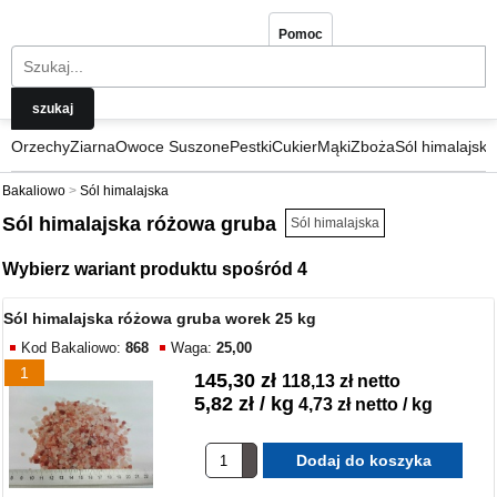
Pomoc
Orzechy
Ziarna
Owoce Suszone
Pestki
Cukier
Mąki
Zboża
Sól himalajska
Bakaliowo
Sól himalajska
Sól himalajska różowa gruba
Sól himalajska
Wybierz wariant produktu spośród 4
Sól himalajska różowa gruba worek 25 kg
Kod Bakaliowo:
868
Waga:
25,00
1
145,30 zł
118,13 zł netto
5,82 zł / kg
4,73 zł netto / kg