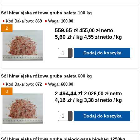
Sól himalajska różowa gruba paleta 100 kg
Kod Bakaliowo:
869
Waga:
100,00
2
559,65 zł
455,00 zł netto
5,60 zł / kg
4,55 zł netto / kg
Sól himalajska różowa gruba paleta 600 kg
Kod Bakaliowo:
872
Waga:
600,00
3
2 494,44 zł
2 028,00 zł netto
4,16 zł / kg
3,38 zł netto / kg
Sól himalajska różowa gruba niejodowana big-bag 1250kg