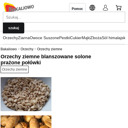
Pomoc
Orzechy
Ziarna
Owoce Suszone
Pestki
Cukier
Mąki
Zboża
Sól himalajska
Bakaliowo
Orzechy
Orzechy ziemne
Orzechy ziemne blanszowane solone
prażone połówki
Orzechy ziemne