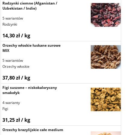
Rodzynki ciemne (Afganistan /
Uzbekistan / Indie)
5 wariantów
Rodzynki
14,30 zł / kg
Orzechy włoskie łuskane surowe
MIX
5 wariantów
Orzechy włoskie
37,80 zł / kg
Figi suszone – niskokaloryczny
smakołyk
4 warianty
Figi
31,25 zł / kg
Orzechy brazylijskie całe medium