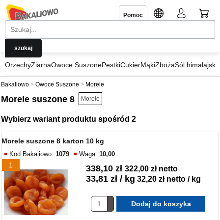
Pomoc
Orzechy
Ziarna
Owoce Suszone
Pestki
Cukier
Mąki
Zboża
Sól himalajska
Bakaliowo
Owoce Suszone
Morele
Morele suszone 8
Morele
Wybierz wariant produktu spośród 2
Morele suszone 8 karton 10 kg
Kod Bakaliowo:
1079
Waga:
10,00
1
338,10 zł
322,00 zł netto
33,81 zł / kg
32,20 zł netto / kg