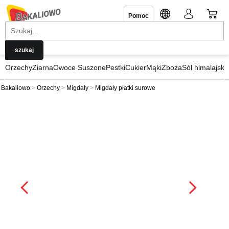
Pomoc
Orzechy
Ziarna
Owoce Suszone
Pestki
Cukier
Mąki
Zboża
Sól himalajska
Bakaliowo
Orzechy
Migdały
Migdały płatki surowe