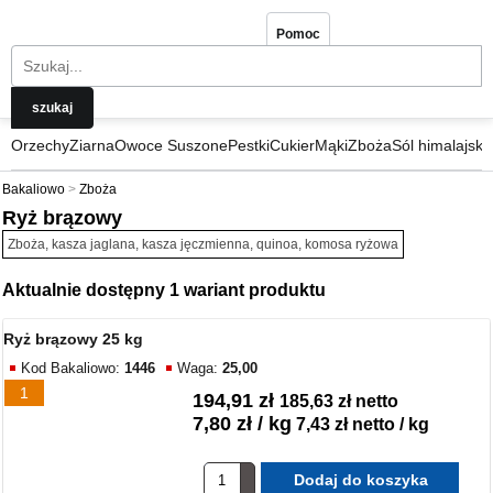
Pomoc
Orzechy
Ziarna
Owoce Suszone
Pestki
Cukier
Mąki
Zboża
Sól himalajska
Bakaliowo
Zboża
Ryż brązowy
Zboża, kasza jaglana, kasza jęczmienna, quinoa, komosa ryżowa
Aktualnie dostępny 1 wariant produktu
Ryż brązowy 25 kg
Kod Bakaliowo:
1446
Waga:
25,00
1
194,91 zł
185,63 zł netto
7,80 zł / kg
7,43 zł netto / kg