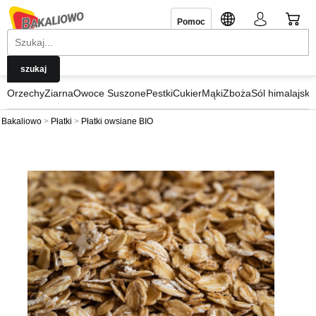
Pomoc
Orzechy
Ziarna
Owoce Suszone
Pestki
Cukier
Mąki
Zboża
Sól himalajska
Bakaliowo
Płatki
Płatki owsiane BIO