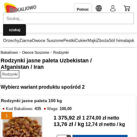
Pomoc
Orzechy
Ziarna
Owoce Suszone
Pestki
Cukier
Mąki
Zboża
Sól himalajska
Bakaliowo
Owoce Suszone
Rodzynki
Rodzynki jasne paleta Uzbekistan /
Afganistan / Iran
Rodzynki
Wybierz wariant produktu spośród 2
Rodzynki jasne paleta 100 kg
Kod Bakaliowo:
435
Waga:
100,00
1
1 375,92 zł
1 274,00 zł netto
13,76 zł / kg
12,74 zł netto / kg