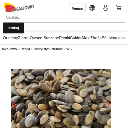
Pomoc
Orzechy
Ziarna
Owoce Suszone
Pestki
Cukier
Mąki
Zboża
Sól himalajska
Bakaliowo
Pestki
Pestki dyni ciemne GWS