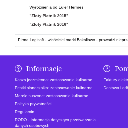
Wyróżnienia od Euler Hermes
"Złoty Płatnik 2015"
"Złoty Płatnik 2016"
Firma
Logisoft
- właściciel marki Bakaliowo - prowadzi niepr
Informacje
Po
Kasza jeczmienna: zastosowanie kulinarne
Faktury elekt
Pestki slonecznika: zastosowanie kulinarne
Dostawa i od
Morele suszone: zastosowanie kulinarne
Polityka prywatności
Regulamin
RODO - Informacja dotycząca przetwarzania
danych osobowych