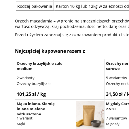
Rodzaj pakowania
Karton 10 kg lub 12kg w zależności od 
Orzech macadamia – w gronie najsmaczniejszych orzechów. S
wartość odżywczą, kraj pochodzenia, ilość netto, datę ora
Przed użyciem zapoznaj się z oznakowaniem produktu i st
Najczęściej kupowane razem z
Orzechy brazylijskie całe
Orzechy ne
medium
surowe
2 warianty
5 wariantów
Orzechy brazylijskie
Orzechy ner
101,25 zł / kg
31,50 zł / 
Mąka lniana- Siemię
Migdały Ca
lniane mielone
27/30
odtłuszczone
1 wariant
7 wariantów
Mąki
Migdały