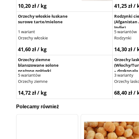
10,20 zł / kg
41,25 zł / 
Orzechy włoskie łuskane
Rodzynki c
surowe tarte/mielone
(Afganistan 
Indie)
1 wariant
5 wariantów
Orzechy włoskie
Rodzynki
41,60 zł / kg
14,30 zł / 
Orzechy ziemne
Orzechy las
blanszowane solone
(Włochy/Tur
prażone połówki
– doskonała 
5 wariantów
3 warianty
dodatek kul
Orzechy ziemne
Orzechy lask
14,72 zł / kg
68,40 zł / 
Polecamy również