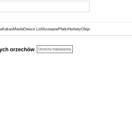
ka
Kakao
Masła
Owoce Liofilizowane
Płatki
Herbaty
Oleje
zych orzechów
Orzechy makadamia