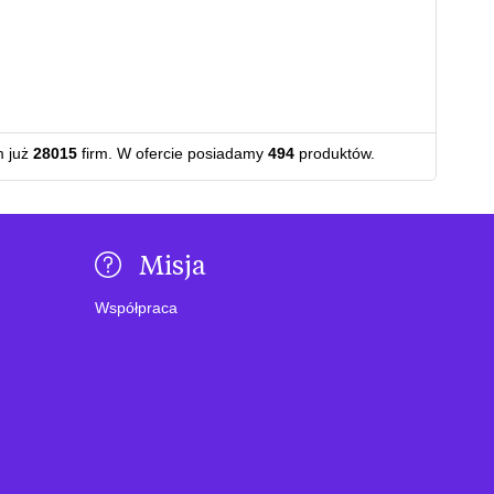
m już
28015
firm. W ofercie posiadamy
494
produktów.
Misja
Współpraca