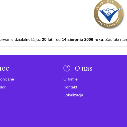
zerwanie działalność już
20 lat
- od
14 sierpnia 2006 roku
. Zaufało na
moc
O nas
roniczne
O firmie
bior
Kontakt
Lokalizacja