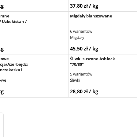
kg
37,80 zł / kg
iemne
Migdały blanszowane
/ Uzbekistan /
6 wariantów
Migdały
kg
45,50 zł / kg
kowe
Śliwki suszone Ashlock
cja/Azerbejdżan)
"70/80"
przekąska i
5 wariantów
inarny
owe
Śliwki
kg
28,80 zł / kg