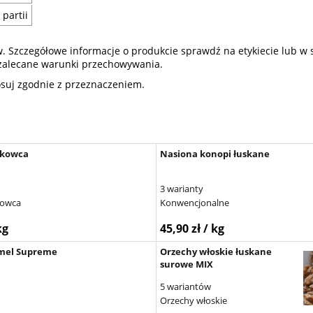
partii
zczegółowe informacje o produkcie sprawdź na etykiecie lub w spec
z zalecane warunki przechowywania.
osuj zgodnie z przeznaczeniem.
rkowca
Nasiona konopi łuskane
3 warianty
kowca
Konwencjonalne
kg
45,90 zł / kg
rmel Supreme
Orzechy włoskie łuskane
surowe MIX
5 wariantów
Orzechy włoskie