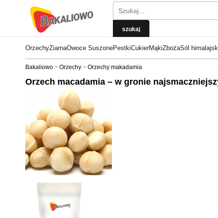
Orzechy
Ziarna
Owoce Suszone
Pestki
Cukier
Mąki
Zboża
Sól himalajs
Bakaliowo
Orzechy
Orzechy makadamia
Orzech macadamia – w gronie najsmaczniejs