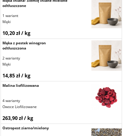
Mąka lniana- Siemię lniane mielone
odtłuszczone
1 wariant
Mąki
10,20 zł / kg
Mąka z pestek winogron
odtłuszczona
2 warianty
Mąki
14,85 zł / kg
Malina liofilizowana
4 warianty
Owoce Liofilizowane
263,90 zł / kg
Ostropest ziarno/mielony