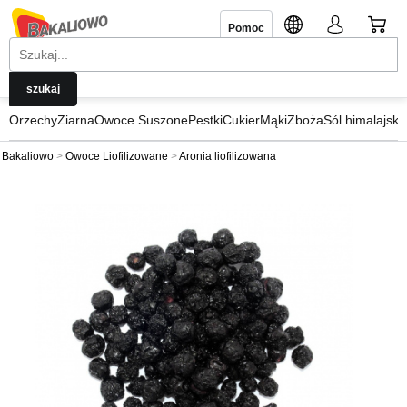
Pomoc
Orzechy
Ziarna
Owoce Suszone
Pestki
Cukier
Mąki
Zboża
Sól himalajska
Bakaliowo
Owoce Liofilizowane
Aronia liofilizowana