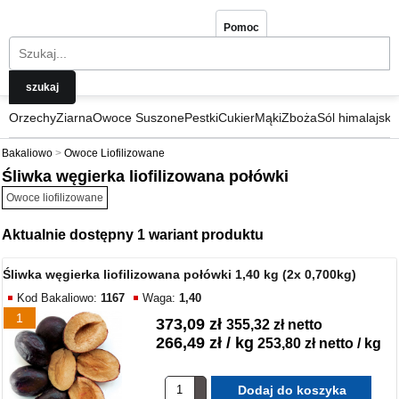
Pomoc
Orzechy
Ziarna
Owoce Suszone
Pestki
Cukier
Mąki
Zboża
Sól himalajska
Bakaliowo
Owoce Liofilizowane
Śliwka węgierka liofilizowana połówki
Owoce liofilizowane
Aktualnie dostępny 1 wariant produktu
Śliwka węgierka liofilizowana połówki 1,40 kg (2x 0,700kg)
Kod Bakaliowo:
1167
Waga:
1,40
1
373,09 zł
355,32 zł netto
266,49 zł / kg
253,80 zł netto / kg