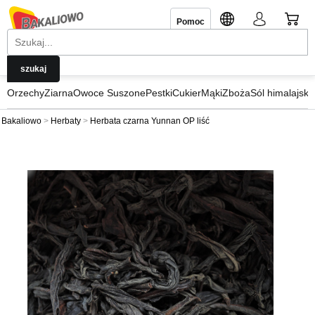
Pomoc
Orzechy
Ziarna
Owoce Suszone
Pestki
Cukier
Mąki
Zboża
Sól himalajska
Bakaliowo
Herbaty
Herbata czarna Yunnan OP liść