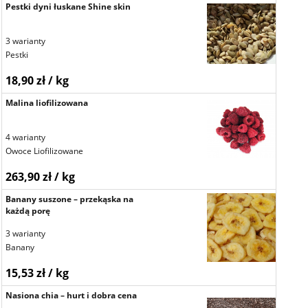
Pestki dyni łuskane Shine skin
3 warianty
Pestki
18,90 zł / kg
Malina liofilizowana
4 warianty
Owoce Liofilizowane
263,90 zł / kg
Banany suszone – przekąska na
każdą porę
3 warianty
Banany
15,53 zł / kg
Nasiona chia – hurt i dobra cena