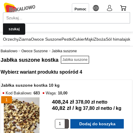
Pomoc
Orzechy
Ziarna
Owoce Suszone
Pestki
Cukier
Mąki
Zboża
Sól himalajska
Bakaliowo
Owoce Suszone
Jabłka suszone
Jabłka suszone kostka
Jabłka suszone
Wybierz wariant produktu spośród 4
Jabłka suszone kostka 10 kg
Kod Bakaliowo:
683
Waga:
10,00
1
408,24 zł
378,00 zł netto
40,82 zł / kg
37,80 zł netto / kg