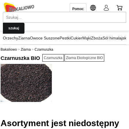
Pomoc
Orzechy
Ziarna
Owoce Suszone
Pestki
Cukier
Mąki
Zboża
Sól himalajska
Bakaliowo
Ziarna
Czarnuszka
Czarnuszka BIO
Czarnuszka
Ziarna Ekologiczne BIO
Asortyment jest niedostępny