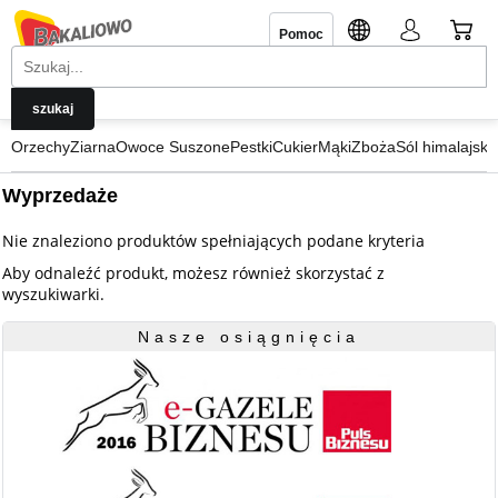
Pomoc
Orzechy
Ziarna
Owoce Suszone
Pestki
Cukier
Mąki
Zboża
Sól himalajska
Wyprzedaże
Nie znaleziono produktów spełniających podane kryteria
Aby odnaleźć produkt, możesz również skorzystać z
wyszukiwarki.
Nasze osiągnięcia