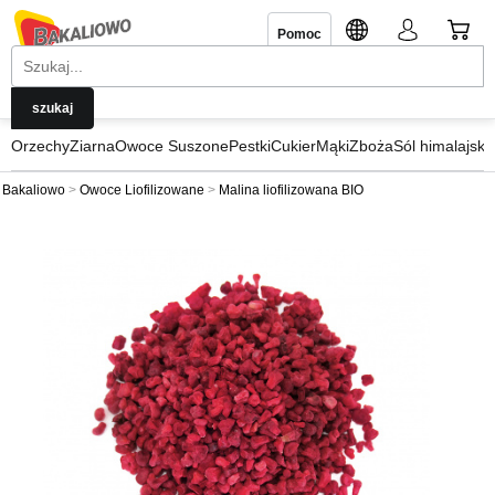
Pomoc
Orzechy
Ziarna
Owoce Suszone
Pestki
Cukier
Mąki
Zboża
Sól himalajska
Bakaliowo
Owoce Liofilizowane
Malina liofilizowana BIO