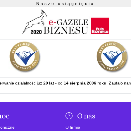
Nasze osiągnięcia
zerwanie działalność już
20 lat
- od
14 sierpnia 2006 roku
. Zaufało na
moc
O nas
roniczne
O firmie