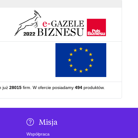
m już
28015
firm. W ofercie posiadamy
494
produktów.
Misja
Współpraca