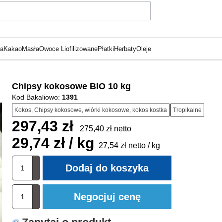
ka
Kakao
Masła
Owoce Liofilizowane
Płatki
Herbaty
Oleje
Chipsy kokosowe BIO 10 kg
Kod Bakaliowo:
1391
Kokos, Chipsy kokosowe, wiórki kokosowe, kokos kostka
Tropikalne
297,43 zł
275,40 zł netto
29,74 zł / kg
27,54 zł netto / kg