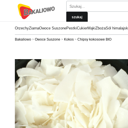
Orzechy
Ziarna
Owoce Suszone
Pestki
Cukier
Mąki
Zboża
Sól himalajs
Bakaliowo
Owoce Suszone
Kokos
Chipsy kokosowe BIO