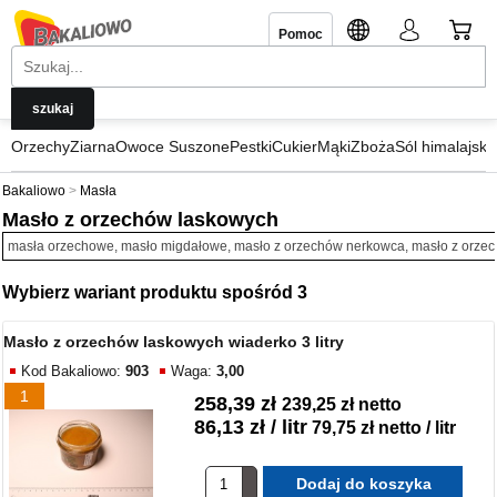
Pomoc
Orzechy
Ziarna
Owoce Suszone
Pestki
Cukier
Mąki
Zboża
Sól himalajska
Bakaliowo
Masła
Masło z orzechów laskowych
masła orzechowe, masło migdałowe, masło z orzechów nerkowca, masło z orze
Wybierz wariant produktu spośród 3
Masło z orzechów laskowych wiaderko 3 litry
Kod Bakaliowo:
903
Waga:
3,00
1
258,39 zł
239,25 zł netto
86,13 zł / litr
79,75 zł netto / litr